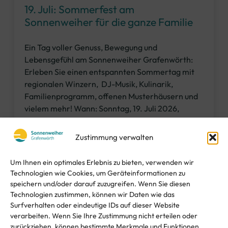
19. Juli: Sommerfest am
Sonnenweiher für die ganze Familie
Ein Tag voller Genuss, Bewegung und
Lebensgefühl am Sonnenweiher Grafenwörth:
Erleben Sie einen entspannten Sommertag mit
regionalen Winzern, DJ-Musik, Kulinarik,
Familienprogramm, offenen Musterhäusern und
vielem mehr! Wann: Sonntag, 19. Juli 2026,
10:00-17:00 Uhr Wo: Am Sonnenweiher-Areal in
3484 Grafenwörth, Zugang über den Eingang
Zustimmung verwalten
Ecke Seerosenweg/Kirchenweg; Eintritt frei.
Kulinarische Highlights: Genussmeile
Um Ihnen ein optimales Erlebnis zu bieten, verwenden wir
Technologien wie Cookies, um Geräteinformationen zu
WEITERLESEN »
speichern und/oder darauf zuzugreifen. Wenn Sie diesen
Technologien zustimmen, können wir Daten wie das
Surfverhalten oder eindeutige IDs auf dieser Website
Juni 29, 2026
verarbeiten. Wenn Sie Ihre Zustimmung nicht erteilen oder
zurückziehen, können bestimmte Merkmale und Funktionen