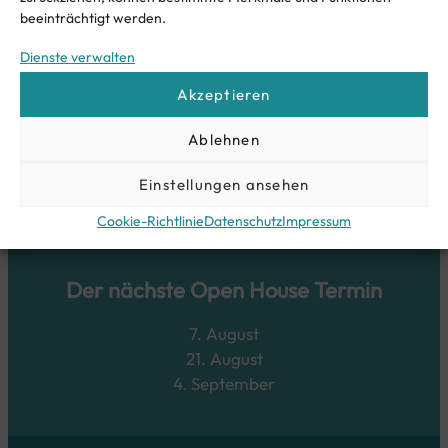
beeinträchtigt werden.
Dienste verwalten
Bereit für ein Zuhause am See?
Akzeptieren
Jetzt Anfragen
Ablehnen
Einstellungen ansehen
Cookie-Richtlinie
Datenschutz
Impressum
Der nächste Open House Termin
7. August
21. August
4. September