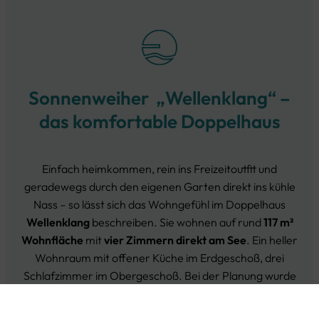
Sonnenweiher „Wellenklang“ –
das komfortable Doppelhaus
Einfach heimkommen, rein ins Freizeitoutfit und
geradewegs durch den eigenen Garten direkt ins kühle
Nass – so lässt sich das Wohngefühl im Doppelhaus
Wellenklang
beschreiben. Sie wohnen auf rund
117 m²
Wohnfläche
mit
vier Zimmern
direkt am See
. Ein heller
Wohnraum mit offener Küche im Erdgeschoß, drei
Schlafzimmer im Obergeschoß. Bei der Planung wurde
vom Architekten darauf geachtet, dass die Räume leicht
einzurichten sind. Der breite Gang etwa bietet