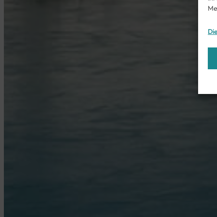
Me
Di