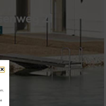
osenweg 21
n
e
en.
ie