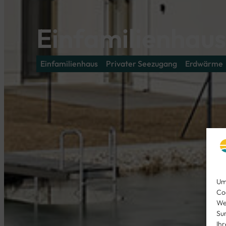
Einfamilienhaus
Einfamilienhaus
Privater Seezugang
Erdwärme
Um
Co
We
Su
Ih