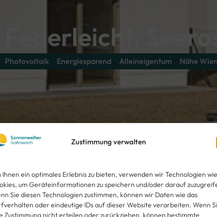
 Federleicht, Seer
Photovoltaik
Energiesparend
Alleineigentum
Nähe Wie
Zustimmung verwalten
 Ihnen ein optimales Erlebnis zu bieten, verwenden wir Technologien wi
okies, um Geräteinformationen zu speichern und/oder darauf zuzugreif
nn Sie diesen Technologien zustimmen, können wir Daten wie das
rfverhalten oder eindeutige IDs auf dieser Website verarbeiten. Wenn S
re Zustimmung nicht erteilen oder zurückziehen, können bestimmte