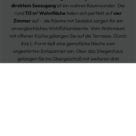
direktem Seezugang
ist ein wahres Raumwunder. Die
rund
113 m² Wohnfläche
teilen sich perfekt auf
vier
Zimmer
auf - die Räume mit Seeblick sorgen für ein
unvergleichliches Wohlfühlambiente. Vom Wohnraum
mit offener Küche gelangen Sie auf die Terrasse. Durch
ihre L-Form lädt eine gemütliche Nische zum
ungestörten Entspannen ein. Über das Stiegenhaus
gelangen Sie ins Obergeschoß mit weiteren drei
Zimmern. Ein großzügiges Bad bietet viel Platz zum
Wohlfühlen. Die kleine Terrasse im Obergeschoß
erweitert optisch Ihren Schlafraum ins Freie. Zwischen
Himmel und See – da lässt es sich gut träumen.
Nachhaltigkeit, Qualität &
Effizienz der Umwelt zu Liebe