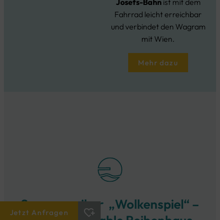
Josefs-Bahn
ist mit dem
Fahrrad leicht erreichbar
und verbindet den Wagram
mit Wien.
Mehr dazu
Sonnenweiher „Wolkenspiel“ –
heart_plus
Jetzt Anfragen