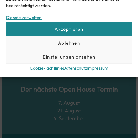
beeinträchtigt werden.
Dienste verwalten
Bereit für ein Zuhause am See?
Akzeptieren
Jetzt Anfragen
Ablehnen
Einstellungen ansehen
Cookie-Richtlinie
Datenschutz
Impressum
Der nächste Open House Termin
7. August
21. August
4. September