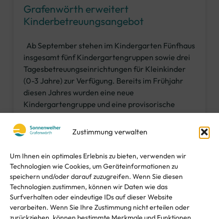
Grafenwörth erweitert
Kinderbetreuungsangebot
Ab September stehen im Kindergarten Fünfhaus
insgesamt fünf Kindergartengruppen sowie drei
Tagesbetreuungseinrichtungen für Kleinkinder
(0-3 Jahre) zur Verfügung. Bereits im Frühjahr
diesen Jahres wurden eine neue
Kindergartengruppe und eine provisorische
Kleinkindergruppe geöffnet (Bild). Mit dieser
signifikanten Ausweitung des Angebots kommt
Zustimmung verwalten
die Gemeinde der im Jahr 2022 beschlossenen
Niederösterreichischen Betreuungsoffensive
Um Ihnen ein optimales Erlebnis zu bieten, verwenden wir
Technologien wie Cookies, um Geräteinformationen zu
WEITERLESEN »
speichern und/oder darauf zuzugreifen. Wenn Sie diesen
Technologien zustimmen, können wir Daten wie das
Surfverhalten oder eindeutige IDs auf dieser Website
März 29, 2024
verarbeiten. Wenn Sie Ihre Zustimmung nicht erteilen oder
zurückziehen, können bestimmte Merkmale und Funktionen